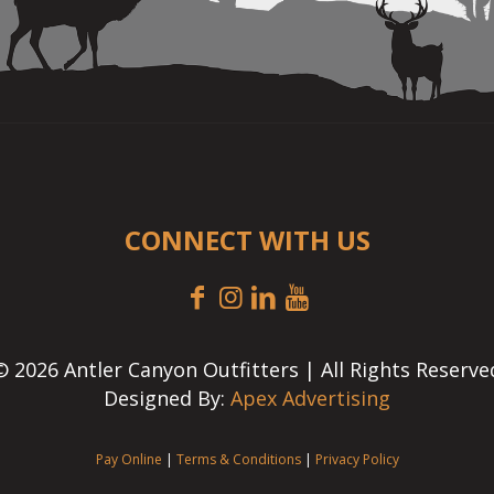
CONNECT WITH US
© 2026 Antler Canyon Outfitters | All Rights Reserve
Designed By:
Apex Advertising
Pay Online
|
Terms & Conditions
|
Privacy Policy