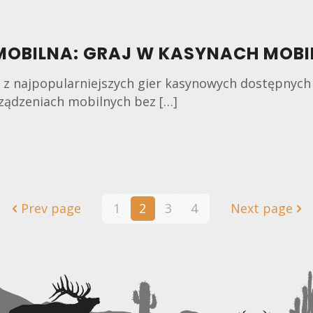
MOBILNA: GRAJ W KASYNACH MOBI
z najpopularniejszych gier kasynowych dostępnych o
urządzeniach mobilnych bez
[…]
Prev page
1
2
3
4
Next page