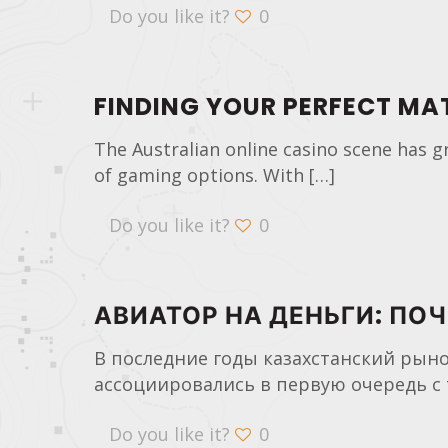
Do you like it?
0
FINDING YOUR PERFECT MAT
The Australian online casino scene has g
of gaming options. With
[…]
Do you like it?
0
АВИАТОР НА ДЕНЬГИ: ПО
В последние годы казахстанский рын
ассоциировались в первую очередь с 
Do you like it?
0