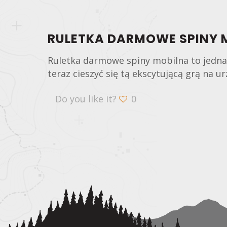
RULETKA DARMOWE SPINY 
Ruletka darmowe spiny mobilna to jedna 
teraz cieszyć się tą ekscytującą grą na 
Do you like it?
0